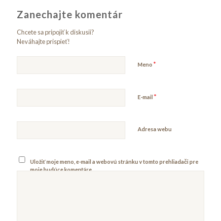
Zanechajte komentár
Chcete sa pripojiť k diskusii?
Neváhajte prispieť!
*
Meno
*
E-mail
Adresa webu
Uložiť moje meno, e-mail a webovú stránku v tomto prehliadači pre
moje budúce komentáre.