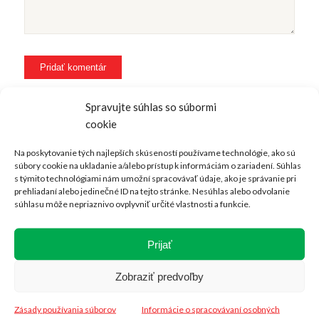
Spravujte súhlas so súbormi
cookie
Na poskytovanie tých najlepších skúseností používame technológie, ako sú
súbory cookie na ukladanie a/alebo prístup k informáciám o zariadení. Súhlas
s týmito technológiami nám umožní spracovávať údaje, ako je správanie pri
PRIDAJTE SA K NÁM NA FACEBOOKU
prehliadaní alebo jedinečné ID na tejto stránke. Nesúhlas alebo odvolanie
súhlasu môže nepriaznivo ovplyvniť určité vlastnosti a funkcie.
Prijať
Zobraziť predvoľby
KONTAKUTJE NÁS
Zásady používania súborov
Informácie o spracovávaní osobných
Medlenova 734,