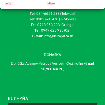
cookie
údajov
908 45 Gbely
Tel:
034/6621 238 (Telekom)
Tel:
0903 660 470 (T-Mobile)
Tel:
0918 053 233 (Orange)
Tel:
0949 625 935 (02)
E-mail:
info@deltapizza.sk
DONÁŠKA
Donáška Adamov,Petrova Ves,Letničie,Smolinské
nad
10,90€ len 2€,
KUCHYŇA