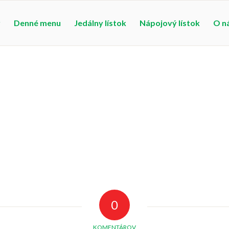
v
Denné menu
Jedálny lístok
Nápojový lístok
O ná
0
KOMENTÁROV