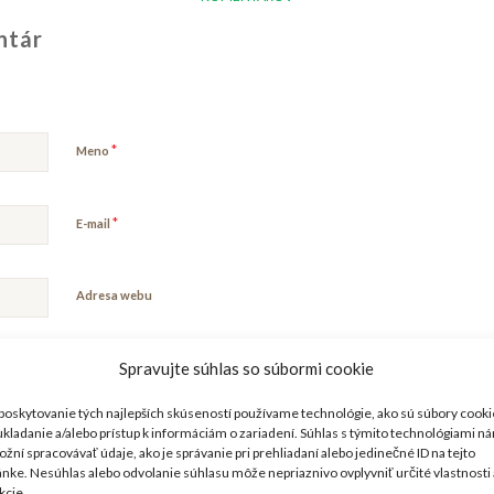
ntár
*
Meno
*
E-mail
Adresa webu
Spravujte súhlas so súbormi cookie
webovú stránku v tomto prehliadači pre moje budúce komentáre.
poskytovanie tých najlepších skúseností používame technológie, ako sú súbory cooki
ukladanie a/alebo prístup k informáciám o zariadení. Súhlas s týmito technológiami n
žní spracovávať údaje, ako je správanie pri prehliadaní alebo jedinečné ID na tejto
ánke. Nesúhlas alebo odvolanie súhlasu môže nepriaznivo ovplyvniť určité vlastnosti 
kcie.