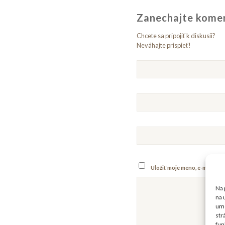
Zanechajte kome
Chcete sa pripojiť k diskusii?
Neváhajte prispieť!
Uložiť moje meno, e-mail a 
Na 
na 
umo
str
fun